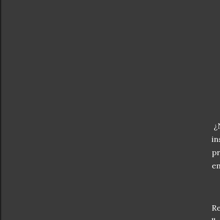
¿N
in
pr
e
Re