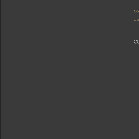
Co
Ub
C