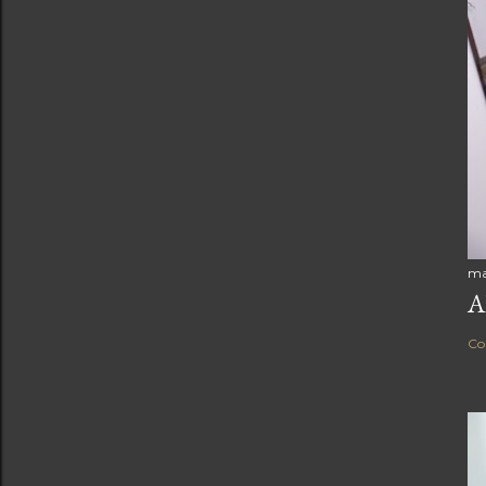
ma
A
Co