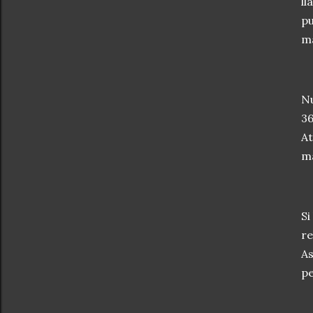
ll
pu
ma
Nu
36
A
ma
Si
re
As
pe