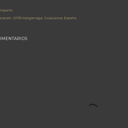
mpartir
icación:
20115 Astigarraga, Guipúzcoa, España
OMENTARIOS