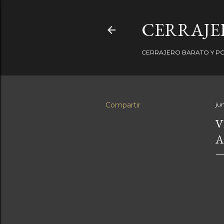
CERRAJER
CERRAJERO BARATO Y PO
Compartir
ju
V
A