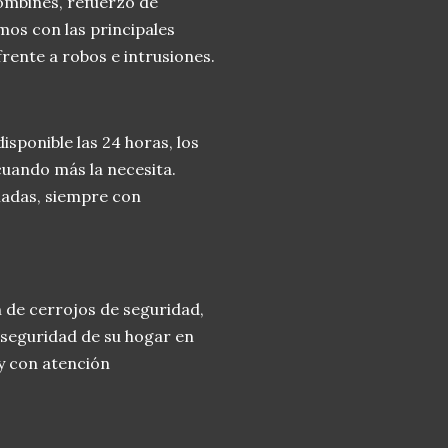
bombines, refuerzo de
mos con las principales
ente a robos e intrusiones.
isponible las 24 horas, los
 cuando más la necesita.
adas, siempre con
n de cerrojos de seguridad,
 seguridad de su hogar en
 y con atención