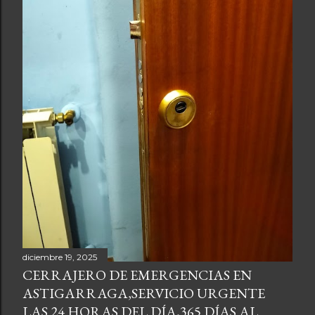
d
a
s
diciembre 19, 2025
CERRAJERO DE EMERGENCIAS EN
ASTIGARRAGA,SERVICIO URGENTE
LAS 24 HORAS DEL DÍA,365 DÍAS AL