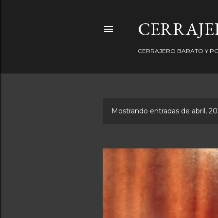
CERRAJER
CERRAJERO BARATO Y PO
Mostrando entradas de abril, 2
E
n
t
r
a
d