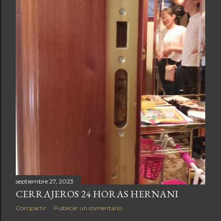
d
a
s
septiembre 27, 2023
CERRAJEROS 24 HORAS HERNANI
Compartir
Publicar un comentario