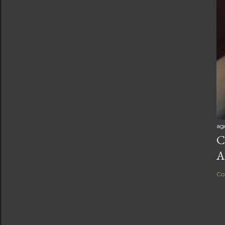
ag
C
A
Co