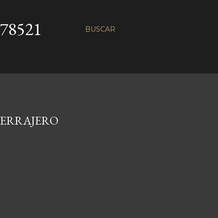
78521
BUSCAR
CERRAJERO