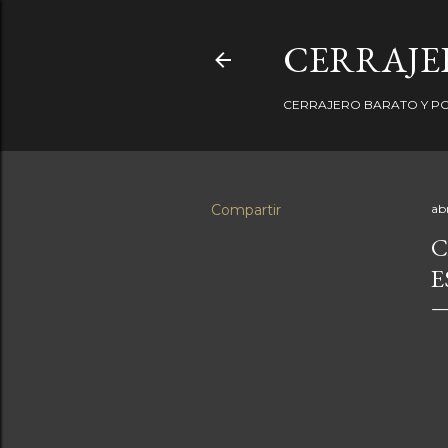
CERRAJER
CERRAJERO BARATO Y PO
Compartir
abr
C
E