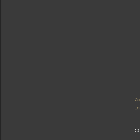
Co
Et
C