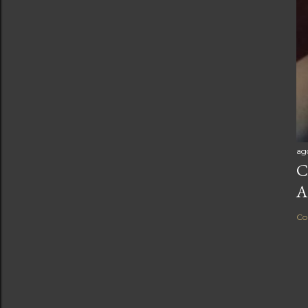
ag
C
A
Co