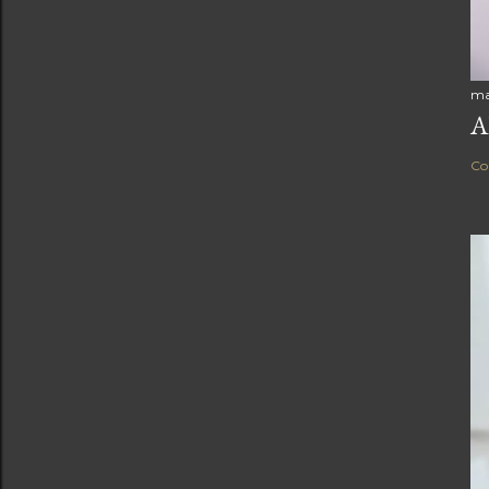
ma
A
Co